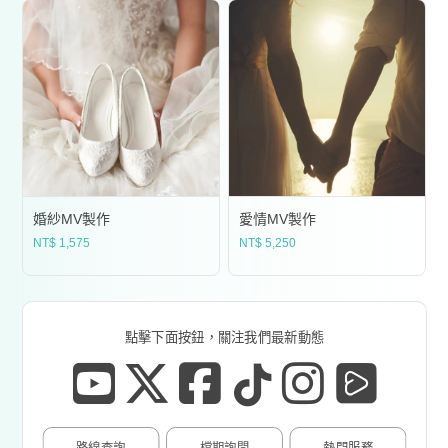
價
價
格
格
範
範
圍：
圍
NT$ 1,575
NT$
到
到
NT$ 2,100
NT$
婚紗MV製作
愛情MV製作
NT$
1,575
NT$
5,250
點擊下面按鈕，關注我們最新動態
路線查詢
檔期詢問
熱門服務