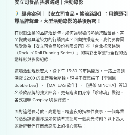
安立司食品 搖滾路跑｜活動錄影
經典案例｜【安立司食品 × 搖滾路跑】：用鏡頭引
爆品牌聲量，大型活動錄影的幕後解密！
在規劃企業的品牌活動時，如何讓現場的熱情跨越螢幕、甚
至變成最具渲染力的行銷資產？回顧拍攝這天，我們影像團
隊受邀為【安立司食品股份有限公司】在「台北搖滾路跑
（Rock ‘n’ Roll Running Series）」的精彩出擊進行全程的活
動錄影與影像紀錄。
這場活動規模宏大，從下午 15:30 的市集開放，一路上演到
深夜 22:00 的電音舞台壓軸。現場不僅集結了【李圓圓
Bubble Lee】、【MATEAS 飲仕】、【抿茶 MINCHA】等知
名茶飲品牌的強大陣容，更有跑者們身穿「珍珠魂」戰袍、
各式趣味 Cosplay 嗨翻賽道。
面對這種長時數、高動態、跨晝夜的指標性賽事，一個專業
的活動錄影團隊是如何精準捕捉每一個高光時刻？以下為大
家拆解我們在商業錄影上的核心佈局：