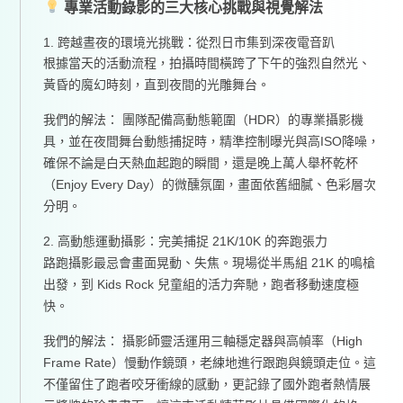
專業活動錄影的三大核心挑戰與視覺解法
1. 跨越晝夜的環境光挑戰：從烈日市集到深夜電音趴
根據當天的活動流程，拍攝時間橫跨了下午的強烈自然光、
黃昏的魔幻時刻，直到夜間的光雕舞台。
我們的解法： 團隊配備高動態範圍（HDR）的專業攝影機
具，並在夜間舞台動態捕捉時，精準控制曝光與高ISO降噪，
確保不論是白天熱血起跑的瞬間，還是晚上萬人舉杯乾杯
（Enjoy Every Day）的微醺氛圍，畫面依舊細膩、色彩層次
分明。
2. 高動態運動攝影：完美捕捉 21K/10K 的奔跑張力
路跑攝影最忌會畫面晃動、失焦。現場從半馬組 21K 的鳴槍
出發，到 Kids Rock 兒童組的活力奔馳，跑者移動速度極
快。
我們的解法： 攝影師靈活運用三軸穩定器與高幀率（High
Frame Rate）慢動作鏡頭，老練地進行跟跑與鏡頭走位。這
不僅留住了跑者咬牙衝線的感動，更記錄了國外跑者熱情展