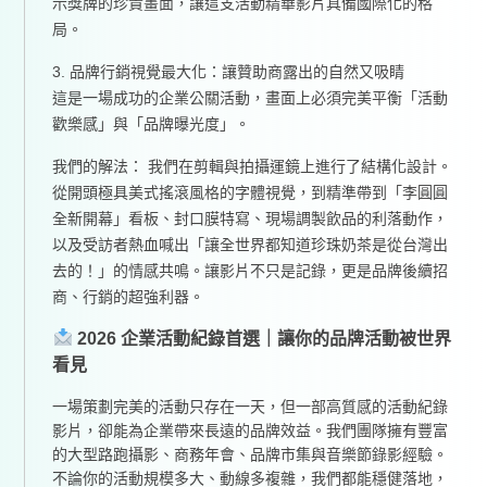
示獎牌的珍貴畫面，讓這支活動精華影片具備國際化的格
局。
3. 品牌行銷視覺最大化：讓贊助商露出的自然又吸睛
這是一場成功的企業公關活動，畫面上必須完美平衡「活動
歡樂感」與「品牌曝光度」。
我們的解法： 我們在剪輯與拍攝運鏡上進行了結構化設計。
從開頭極具美式搖滾風格的字體視覺，到精準帶到「李圓圓
全新開幕」看板、封口膜特寫、現場調製飲品的利落動作，
以及受訪者熱血喊出「讓全世界都知道珍珠奶茶是從台灣出
去的！」的情感共鳴。讓影片不只是記錄，更是品牌後續招
商、行銷的超強利器。
2026 企業活動紀錄首選｜讓你的品牌活動被世界
看見
一場策劃完美的活動只存在一天，但一部高質感的活動紀錄
影片，卻能為企業帶來長遠的品牌效益。我們團隊擁有豐富
的大型路跑攝影、商務年會、品牌市集與音樂節錄影經驗。
不論你的活動規模多大、動線多複雜，我們都能穩健落地，