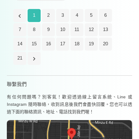
1
2
3
4
5
6
7
8
9
10
11
12
13
14
15
16
17
18
19
20
21
聯繫我們
有任何問題嗎？別客氣！歡迎透過線上留言系統、Line 或
Instagram 隨時聯絡，收到訊息後我們會盡快回覆。您也可以透
過下面的聯絡資訊、地址、電話找到我們喔！