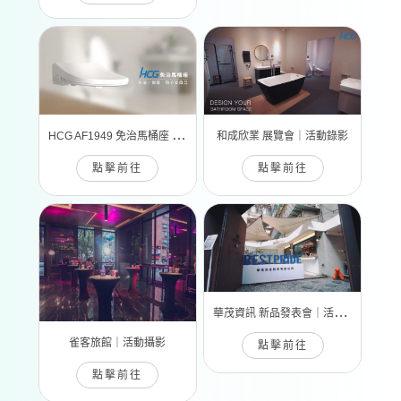
H
CG AF1949 免治馬桶座 | 宣傳影片
和成欣業 展覽會｜活動錄影
點擊前往
點擊前往
華
茂資訊 新品發表會｜活動錄影
雀客旅館｜活動攝影
點擊前往
點擊前往