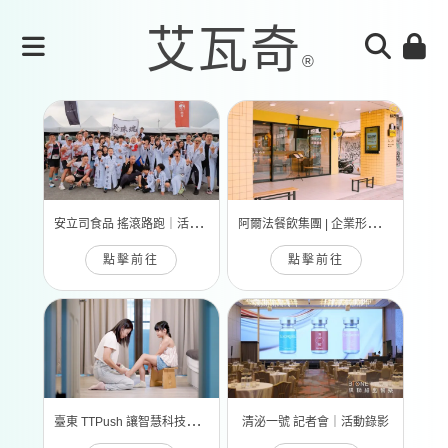
安
立司食品 搖滾路跑｜活動錄影
阿
爾法餐飲集團 | 企業形象宣傳片
點擊前往
點擊前往
臺
東 TTPush 讓智慧科技更有溫度 | 形象影片
清泌一號 記者會｜活動錄影