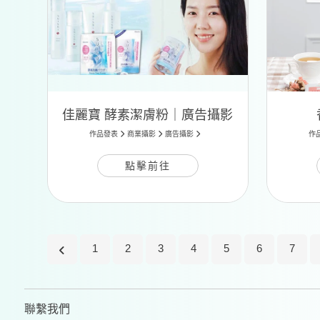
佳麗寶 酵素潔膚粉｜廣告攝影
作品發表
商業攝影
廣告攝影
作
點擊前往
1
2
3
4
5
6
7
聯繫我們