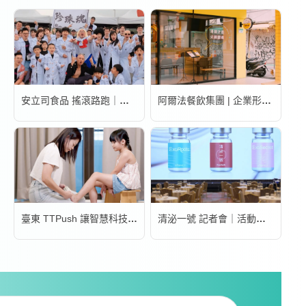
安立司食品 搖滾路跑｜活動錄影
阿爾法餐飲集團 | 企業形象宣傳片
臺東 TTPush 讓智慧科技更有溫度 | 形象影片
清泌一號 記者會｜活動錄影