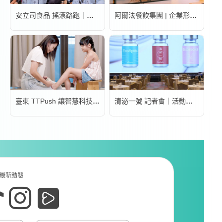
安立司食品 搖滾路跑｜活動錄影
阿爾法餐飲集團 | 企業形象宣傳片
臺東 TTPush 讓智慧科技更有溫度 | 形象影片
清泌一號 記者會｜活動錄影
最新動態