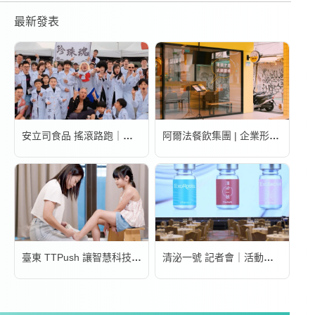
最新發表
安立司食品 搖滾路跑｜活動錄影
阿爾法餐飲集團 | 企業形象宣傳片
臺東 TTPush 讓智慧科技更有溫度 | 形象影片
清泌一號 記者會｜活動錄影