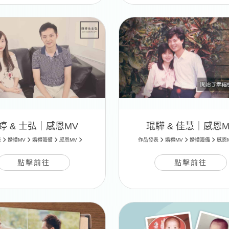
婷 & 士弘｜感恩MV
琨驊 & 佳慧｜感恩M
表
婚禮MV
婚禮籌備
感恩MV
作品發表
婚禮MV
婚禮籌備
感恩
點擊前往
點擊前往