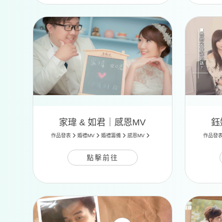
家瑋 & 如君｜感恩MV
鈺
作品發表
婚禮MV
婚禮籌備
感恩MV
作品發
點擊前往