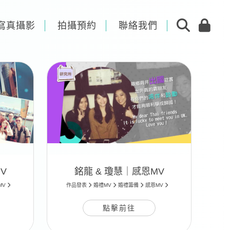
寫真攝影
拍攝預約
聯絡我們
V
銘龍 & 瓊慧｜感恩MV
MV
作品發表
婚禮MV
婚禮籌備
感恩MV
點擊前往