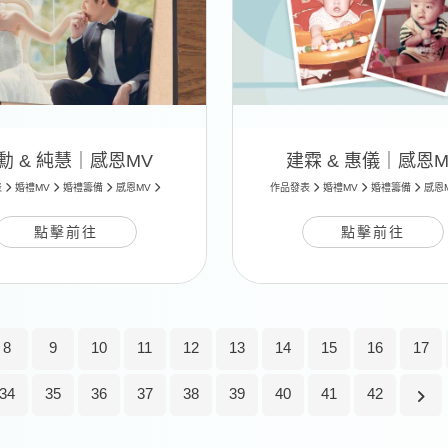
勳 & 純慧｜感恩MV
建霖 & 惠儀｜感恩M
表
婚禮MV
婚禮籌備
感恩MV
作品發表
婚禮MV
婚禮籌備
感恩
點擊前往
點擊前往
8
9
10
11
12
13
14
15
16
17
34
35
36
37
38
39
40
41
42