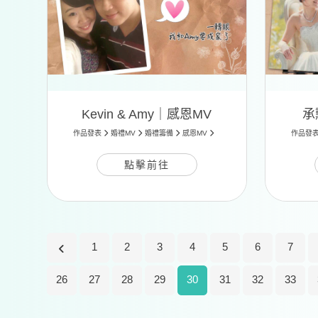
Kevin & Amy｜感恩MV
承
作品發表
婚禮MV
婚禮籌備
感恩MV
作品發
點擊前往
1
2
3
4
5
6
7
26
27
28
29
30
31
32
33