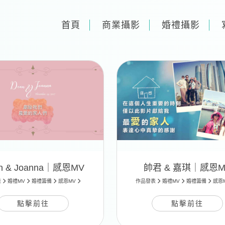
首頁
商業攝影
婚禮攝影
n & Joanna｜感恩MV
帥君 & 嘉琪｜感恩M
表
婚禮MV
婚禮籌備
感恩MV
作品發表
婚禮MV
婚禮籌備
感恩
點擊前往
點擊前往