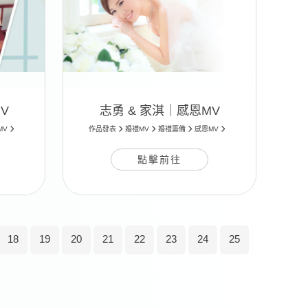
V
志勇 & 家淇｜感恩MV
MV
作品發表
婚禮MV
婚禮籌備
感恩MV
點擊前往
18
19
20
21
22
23
24
25