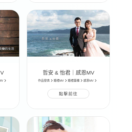
V
哲安 & 怡君｜感恩MV
MV
作品發表
婚禮MV
婚禮籌備
感恩MV
點擊前往