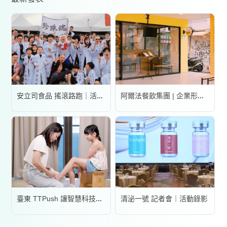
安立司食品 搖滾路跑｜活動錄影
阿爾法餐飲集團 | 企業形象宣傳片
清泌一號 記者會｜活動錄影
臺東 TTPush 讓智慧科技更有溫度 | 形象影片