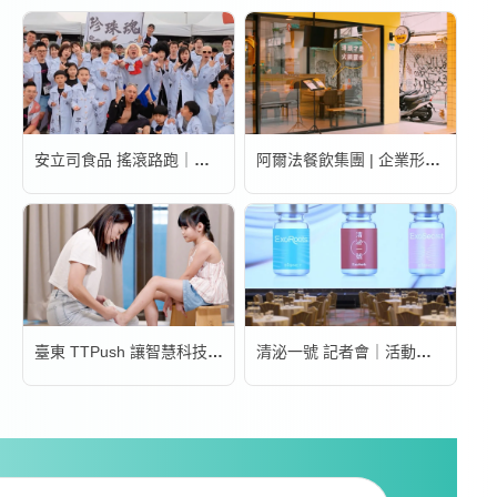
安立司食品 搖滾路跑｜活動錄影
阿爾法餐飲集團 | 企業形象宣傳片
臺東 TTPush 讓智慧科技更有溫度 | 形象影片
清泌一號 記者會｜活動錄影