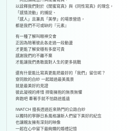
以詮釋我們對於《閨蜜寫真》與《同性寫真》的理念，
「感情流動」的捕捉、
「感人」且兼具「美學」的場景營造，
都是我們不可或缺的『元素』
有一種了解叫眼神交會
正因為陪著彼此各走過一段動盪
才更能了解安穩有多麼可貴
感謝我們的不離不棄
才能讓我們勇敢面對人生的更多挑戰
還有什麼能比寫真更能把最好的「我們」留住呢？
穿同款的白紗 一起踏過最美風景
就是最美好的見證
彼此凝視的疼惜 捍衛擁抱的無畏無懼
奔跑吧 牽著手就不怕路途遙遠
IWATCH 擅長透過近來熱門的公路白紗
以獨特的寧靜日系風格讓新人們留下美好的紀念
也讓親友擁有深刻的映像
一起在心中留下最絢爛的婚禮記憶