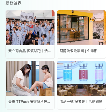
最新發表
安立司食品 搖滾路跑｜活動錄影
阿爾法餐飲集團 | 企業形象宣傳片
清泌一號 記者會｜活動錄影
臺東 TTPush 讓智慧科技更有溫度 | 形象影片