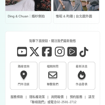
Ding & Chuan｜婚紗側拍
惟昭 & 昀珊 | 台北園外園
點擊下面按鈕，關注我們最新動態
路線查詢
檔期詢問
最新消息
門市洽談
聯繫我們
作品發表
服務條款
❘
隱私權政策
❘
詢問報價
❘
預約服務
❘
請至
「
聯絡我們
」或電洽02-2591-2712