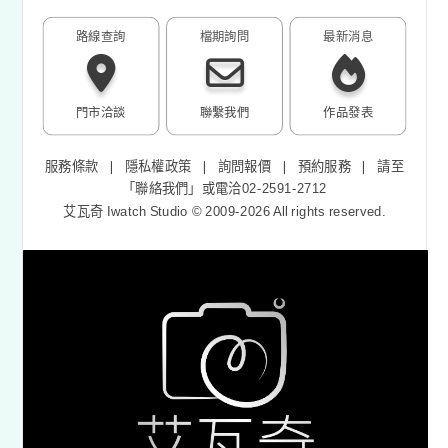
路線查詢
檔期詢問
最新消息
門市洽談
聯繫我們
作品發表
服務條款
❘
隱私權政策
❘
詢問報價
❘
預約服務
❘
請至
「
聯絡我們
」或電洽02-2591-2712
艾瓦奇 Iwatch Studio © 2009-2026 All rights reserved.