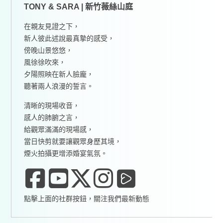
TONY & SARA | 新竹薇絲山庭
在親友見證之下，
新人彼此述說最真摯的感受，
傍晚山景悠悠，
風徐徐吹來，
夕陽照映在新人臉龐，
聽著兩人浪漫的誓言。
清晰的現場收音，
感人的肺腑之言，
給觀眾滿滿的現場感，
當日快剪就要讓觀眾身歷其境，
煙火拍攝更增添婚宴氣氛。
點擊上面的社群按鈕，關注我們最新動態