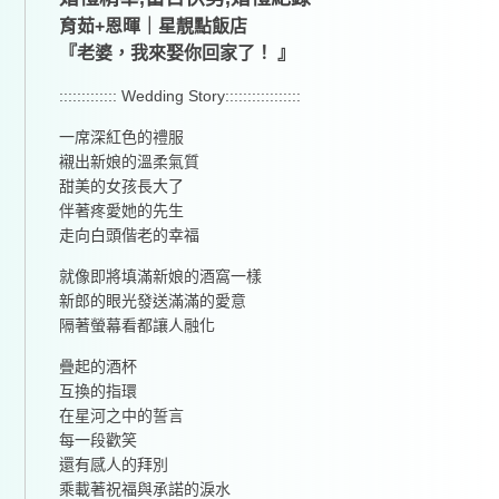
育茹+恩暉｜星靚點飯店
『老婆，我來娶你回家了！ 』
::::::::::::: Wedding Story:::::::::::::::::
一席深紅色的禮服
襯出新娘的溫柔氣質
甜美的女孩長大了
伴著疼愛她的先生
走向白頭偕老的幸福
就像即將填滿新娘的酒窩一樣
新郎的眼光發送滿滿的愛意
隔著螢幕看都讓人融化
疊起的酒杯
互換的指環
在星河之中的誓言
每一段歡笑
還有感人的拜別
乘載著祝福與承諾的淚水