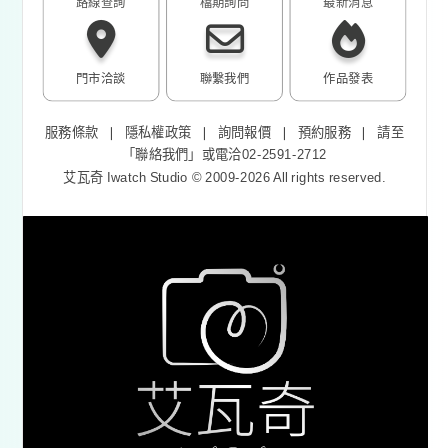
路線查詢
檔期詢問
最新消息
門市洽談
聯繫我們
作品發表
服務條款
❘
隱私權政策
❘
詢問報價
❘
預約服務
❘
請至
「
聯絡我們
」或電洽02-2591-2712
艾瓦奇 Iwatch Studio © 2009-2026 All rights reserved.