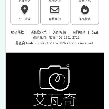
路線查詢
檔期詢問
最新消息
門市洽談
聯繫我們
作品發表
服務條款
❘
隱私權政策
❘
詢問報價
❘
預約服務
❘
請至
「
聯絡我們
」或電洽02-2591-2712
艾瓦奇 Iwatch Studio © 2009-2026 All rights reserved.