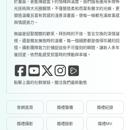
於畫面，更能傳遞當下的情緒與溫度。我們擅長運用多燈佈
光技術與大光圈鏡頭，不僅營造柔和而富有層次的光線，更
塑造溫暖且富有質感的淺景深畫面，使每一幀都充滿故事感
與情感張力。
無論是迎娶闖關的歡笑、拜別時的不捨、誓言交換的深情凝
視，還是親友擁抱時的溫暖，每一個細節都是值得珍藏的回
憶。攝影團隊致力於捕捉這些不可復刻的瞬間，讓新人多年
後回望，依然能感受到當時的悸動與幸福。
點擊上面的社群按鈕，關注我們最新動態
官網首頁
婚禮籌備
婚禮紀錄
婚禮攝影
婚禮錄影
婚禮MV