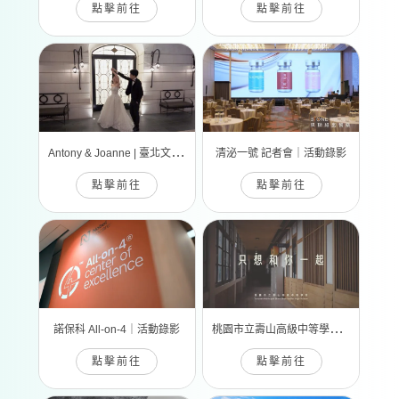
點擊前往
點擊前往
A
ntony & Joanne | 臺北文華東方酒店
清泌一號 記者會｜活動錄影
點擊前往
點擊前往
桃
園市立壽山高級中等學校｜簡介拍攝
諾保科 All-on-4｜活動錄影
點擊前往
點擊前往