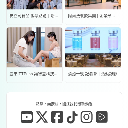
安立司食品 搖滾路跑｜活動錄影
阿爾法餐飲集團 | 企業形象宣傳片
清泌一號 記者會｜活動錄影
臺東 TTPush 讓智慧科技更有溫度 | 形象影片
點擊下面按鈕，關注我們最新動態