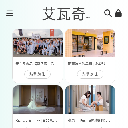
安
立司食品 搖滾路跑｜活動錄影
阿
爾法餐飲集團 | 企業形象宣傳片
點擊前往
點擊前往
R
ichard & Tinky | 台北萬豪酒店
臺
東 TTPush 讓智慧科技更有溫度 | 形象影片