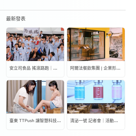
最新發表
安立司食品 搖滾路跑｜活動錄影
阿爾法餐飲集團 | 企業形象宣傳片
臺東 TTPush 讓智慧科技更有溫度 | 形象影片
清泌一號 記者會｜活動錄影