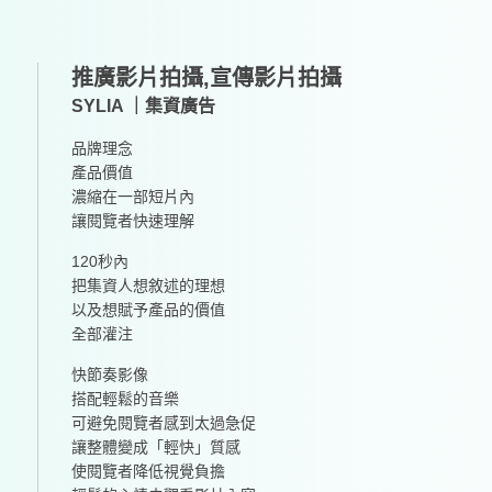
推廣影片拍攝,宣傳影片拍攝
SYLIA ｜集資廣告
品牌理念
產品價值
濃縮在一部短片內
讓閱覽者快速理解
120秒內
把集資人想敘述的理想
以及想賦予產品的價值
全部灌注
快節奏影像
搭配輕鬆的音樂
可避免閱覽者感到太過急促
讓整體變成「輕快」質感
使閱覽者降低視覺負擔