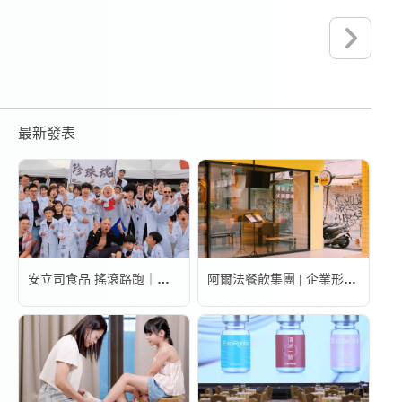
最新發表
安立司食品 搖滾路跑｜活動錄影
阿爾法餐飲集團 | 企業形象宣傳片