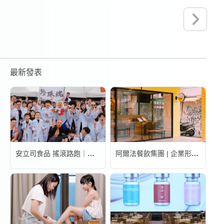
最新發表
安立司食品 搖滾路跑｜活動錄影
阿爾法餐飲集團 | 企業形象宣傳片