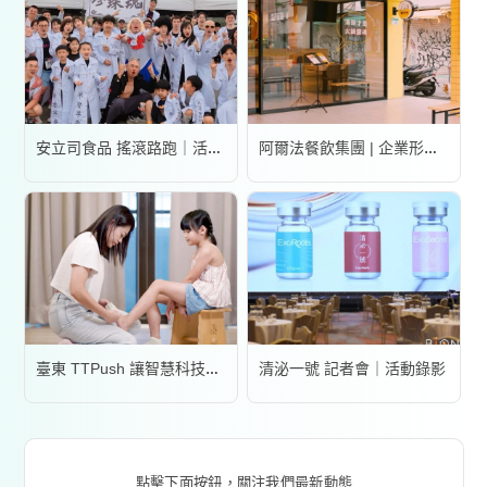
安立司食品 搖滾路跑｜活動錄影
阿爾法餐飲集團 | 企業形象宣傳片
清泌一號 記者會｜活動錄影
臺東 TTPush 讓智慧科技更有溫度 | 形象影片
點擊下面按鈕，關注我們最新動態