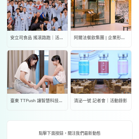
安立司食品 搖滾路跑｜活動錄影
阿爾法餐飲集團 | 企業形象宣傳片
清泌一號 記者會｜活動錄影
臺東 TTPush 讓智慧科技更有溫度 | 形象影片
點擊下面按鈕，關注我們最新動態