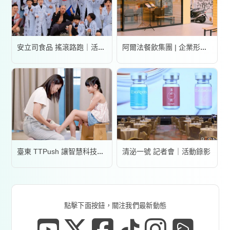
安立司食品 搖滾路跑｜活動錄影
阿爾法餐飲集團 | 企業形象宣傳片
清泌一號 記者會｜活動錄影
臺東 TTPush 讓智慧科技更有溫度 | 形象影片
點擊下面按鈕，關注我們最新動態