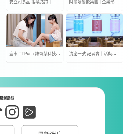
安立司食品 搖滾路跑｜活動錄影
阿爾法餐飲集團 | 企業形象宣傳片
臺東 TTPush 讓智慧科技更有溫度 | 形象影片
清泌一號 記者會｜活動錄影
最新動態