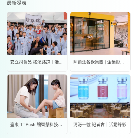
最新發表
安立司食品 搖滾路跑｜活動錄影
阿爾法餐飲集團 | 企業形象宣傳片
清泌一號 記者會｜活動錄影
臺東 TTPush 讓智慧科技更有溫度 | 形象影片