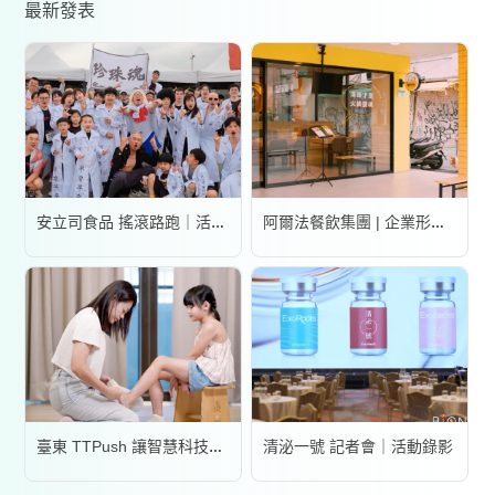
最新發表
安立司食品 搖滾路跑｜活動錄影
阿爾法餐飲集團 | 企業形象宣傳片
清泌一號 記者會｜活動錄影
臺東 TTPush 讓智慧科技更有溫度 | 形象影片