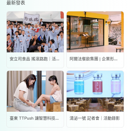
最新發表
安立司食品 搖滾路跑｜活動錄影
阿爾法餐飲集團 | 企業形象宣傳片
清泌一號 記者會｜活動錄影
臺東 TTPush 讓智慧科技更有溫度 | 形象影片