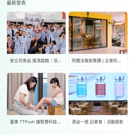
最新發表
安立司食品 搖滾路跑｜活動錄影
阿爾法餐飲集團 | 企業形象宣傳片
清泌一號 記者會｜活動錄影
臺東 TTPush 讓智慧科技更有溫度 | 形象影片