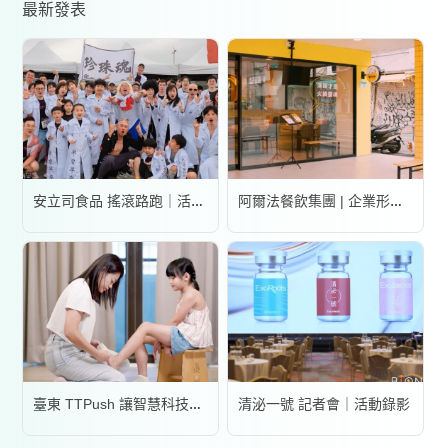
最新發表
安立司食品 搖滾路跑｜活動錄影
阿爾法餐飲集團 | 企業形象宣傳片
清泌一號 記者會｜活動錄影
臺東 TTPush 讓智慧科技更有溫度 | 形象影片