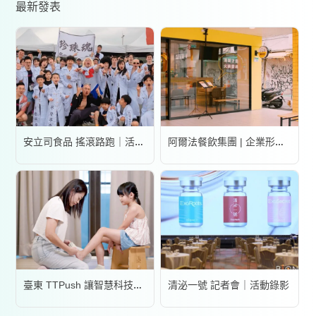
最新發表
安立司食品 搖滾路跑｜活動錄影
阿爾法餐飲集團 | 企業形象宣傳片
清泌一號 記者會｜活動錄影
臺東 TTPush 讓智慧科技更有溫度 | 形象影片