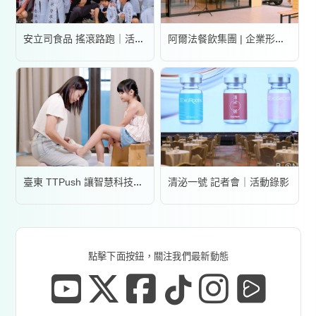
安立司食品 搖滾路跑｜活動錄影
阿爾法餐飲集團 | 企業形象宣傳片
清泌一號 記者會｜活動錄影
臺東 TTPush 讓智慧科技更有溫度 | 形象影片
點擊下面按鈕，關注我們最新動態