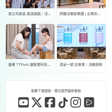
安立司食品 搖滾路跑｜活動錄影
阿爾法餐飲集團 | 企業形象宣傳片
清泌一號 記者會｜活動錄影
臺東 TTPush 讓智慧科技更有溫度 | 形象影片
點擊下面按鈕，關注我們最新動態