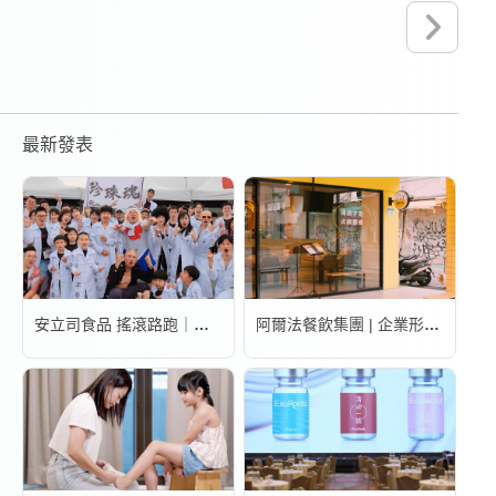
最新發表
安立司食品 搖滾路跑｜活動錄影
阿爾法餐飲集團 | 企業形象宣傳片