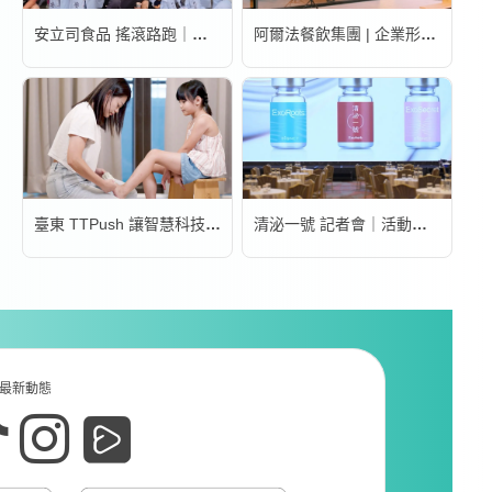
安立司食品 搖滾路跑｜活動錄影
阿爾法餐飲集團 | 企業形象宣傳片
臺東 TTPush 讓智慧科技更有溫度 | 形象影片
清泌一號 記者會｜活動錄影
最新動態