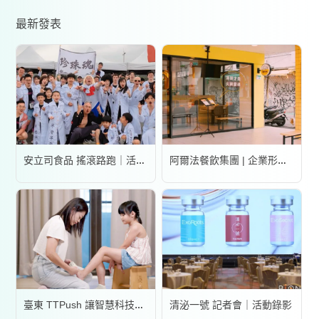
最新發表
安立司食品 搖滾路跑｜活動錄影
阿爾法餐飲集團 | 企業形象宣傳片
清泌一號 記者會｜活動錄影
臺東 TTPush 讓智慧科技更有溫度 | 形象影片