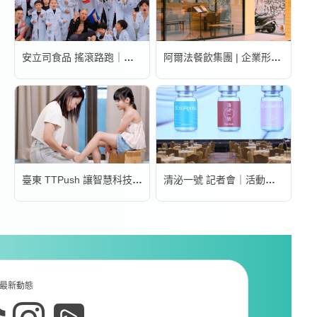
安立司食品 搖滾路跑｜活動錄影
阿爾法餐飲集團 | 企業形象宣傳片
臺東 TTPush 讓智慧科技更有溫度 | 形象影片
清泌一號 記者會｜活動錄影
最新動態