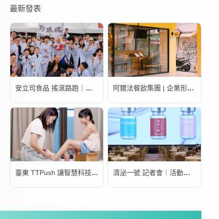
最新發表
安立司食品 搖滾路跑｜活動錄影
阿爾法餐飲集團 | 企業形象宣傳片
臺東 TTPush 讓智慧科技更有溫度 | 形象影片
清泌一號 記者會｜活動錄影