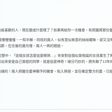
偷偷喜歡的人，現在變成什麼樣了？如果再給你一次機會，有把握將那份
情懵懵懂懂、一知半解，同班的兩人，似有意似無意的絲絲曖昧，卻又沒
情節，在往後的歲月裡，兩人一再的錯過。
的慧中，「這個女孩怎麼這麼眼熟…」宋安對這個似曾相識的女孩產生了興趣
出宋安是自己曾經的同學，就是這麼神奇！緣分巧妙的，將失聯了13年
良緣的！兩人把握住愛神賜予的機會，陷入熱戀，並在確定雙方的愛，已