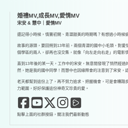
婚禮MV,成長MV,愛情MV
宋安 & 慧中｜愛情MV
還記得小時候，情竇初開、青澀甜美的時期嗎？有想過小時候
故事的源頭，要回朔到13年前，兩個青澀的國中小毛頭，對愛
個學區的兩人，卻再也沒交集，就像「向左走向右走」的電影
直到13年後的某一天，工作中的宋安，無意間發現了悄然經過
然，她是我的國中同學！而慧中也因緣際會的注意到了宋安，認
老天都幫到這份上了，再不努力追求、把握機會，可是會糟蹋
力範圍，好好保護這份神奇又珍貴的愛。
點擊上面的社群按鈕，關注我們最新動態