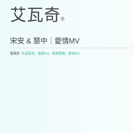
宋安 & 慧中｜愛情MV
發表於
作品發表
,
婚禮MV
,
婚禮籌備
,
愛情MV