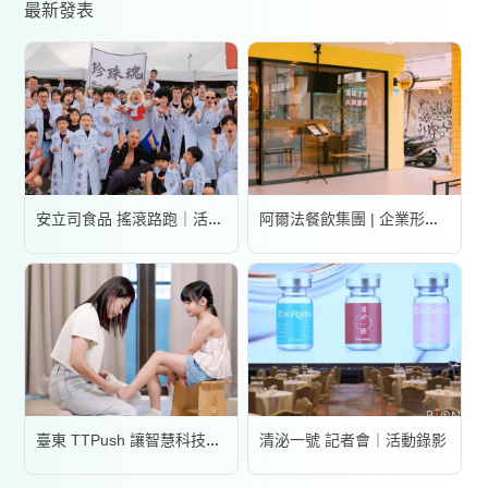
最新發表
安立司食品 搖滾路跑｜活動錄影
阿爾法餐飲集團 | 企業形象宣傳片
清泌一號 記者會｜活動錄影
臺東 TTPush 讓智慧科技更有溫度 | 形象影片