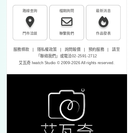
路線查詢
檔期詢問
最新消息
門市洽談
聯繫我們
作品發表
服務條款
❘
隱私權政策
❘
詢問報價
❘
預約服務
❘
請至
「
聯絡我們
」或電洽02-2591-2712
艾瓦奇 Iwatch Studio © 2009-2026 All rights reserved.