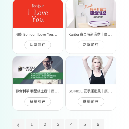
朋
廚 Bonjour I Love You｜廣告攝影
K
aribu 寶貝時尚澡盆｜廣告攝影
點擊前往
點擊前往
聯
合利華 明星級主廚｜廣告攝影
S
O NICE 夏季運動風｜廣告攝影
點擊前往
點擊前往
1
2
3
4
5
6