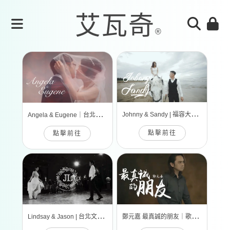
J
ohnny & Sandy | 福容大飯店
A
ngela & Eugene｜台北天成世貿會館
點擊前往
點擊前往
L
indsay & Jason | 台北文華東方酒店
鄭
元嘉 最真誠的朋友｜歌曲MV