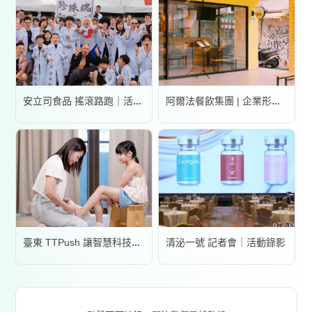
安立司食品 搖滾路跑｜活動錄影
阿爾法餐飲集團 | 企業形象宣傳片
清泌一號 記者會｜活動錄影
臺東 TTPush 讓智慧科技更有溫度 | 形象影片