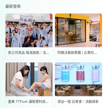
最新發表
安立司食品 搖滾路跑｜活動錄影
阿爾法餐飲集團 | 企業形象宣傳片
清泌一號 記者會｜活動錄影
臺東 TTPush 讓智慧科技更有溫度 | 形象影片