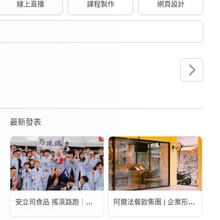
線上直播
課程製作
網頁設計
最新發表
安立司食品 搖滾路跑｜活動錄影
阿爾法餐飲集團 | 企業形象宣傳片