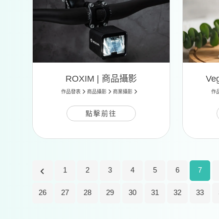
ROXIM | 商品攝影
Ve
作品發表
商品攝影
商業攝影
作
點擊前往
1
2
3
4
5
6
7
26
27
28
29
30
31
32
33