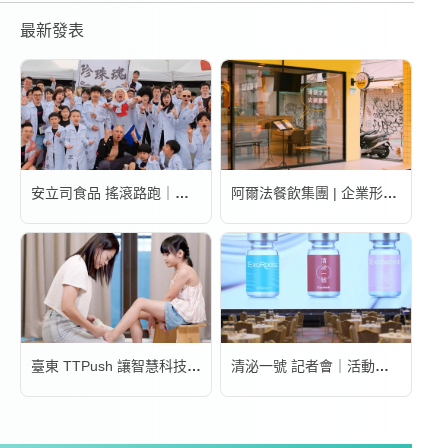
最新發表
安立司食品 搖滾路跑｜活動錄影
阿爾法餐飲集團 | 企業形象宣傳片
臺東 TTPush 讓智慧科技更有溫度 | 形象影片
清泌一號 記者會｜活動錄影