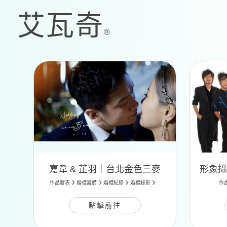
嘉韋 & 芷羽｜台北金色三麥
作品發表
婚禮籌備
婚禮紀錄
婚禮錄影
作
點擊前往