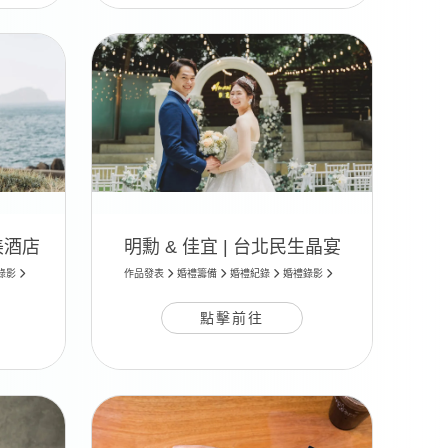
艾美酒店
明勳 & 佳宜 | 台北民生晶宴
錄影
作品發表
婚禮籌備
婚禮紀錄
婚禮錄影
點擊前往