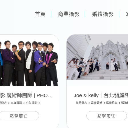
首頁
商業攝影
婚禮攝影
形象攝影 魔術師團隊 | PHOTO 03
Joe & kelly｜台北翡
品發表
寫真攝影
形象攝影
作品發表
婚禮籌備
婚禮紀錄
婚禮
點擊前往
點擊前往